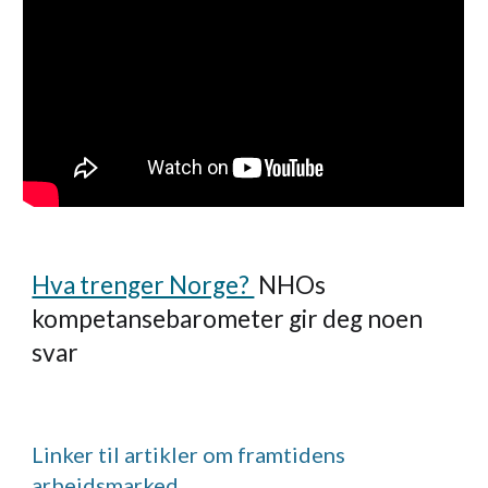
Hva trenger Norge? 
NHOs 
kompetansebarometer gir deg noen 
svar
Linker til artikler om framtidens 
arbeidsmarked