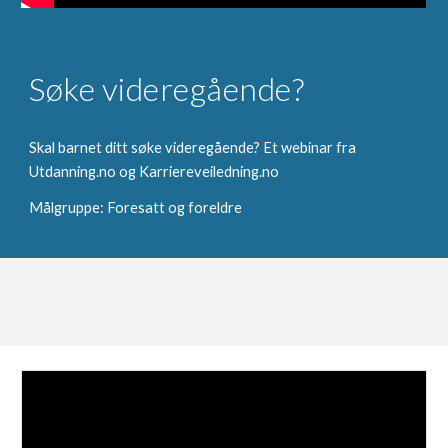
Søke videregående?
Skal barnet ditt søke videregående? Et webinar fra
Utdanning.no og Karriereveiledning.no
Målgruppe: Foresatt og foreldre