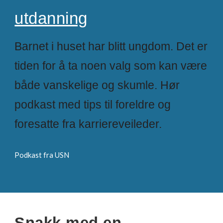
utdanning
Barnet i huset har blitt ungdom. Det er
tiden for å ta noen valg som kan være
både vanskelige og skumle. Hør
podkast med tips til foreldre og
foresatte fra karriereveileder.
Podkast fra USN
Snakk med en