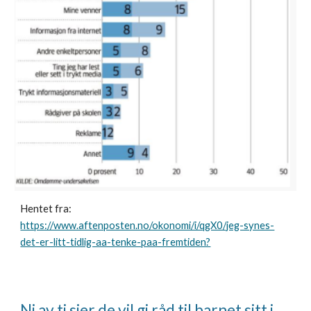
Hentet fra:
https://www.aftenposten.no/okonomi/i/qgX0/jeg-synes-
det-er-litt-tidlig-aa-tenke-paa-fremtiden?
Ni av ti sier de vil gi råd til barnet sitt i