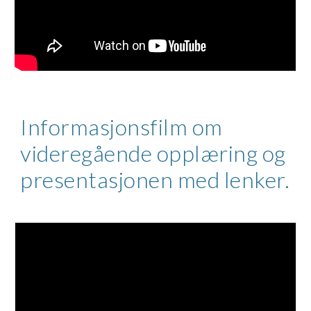
Informasjonsfilm om
videregående opplæring og
presentasjonen med lenker.