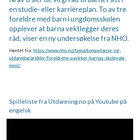
en studie- eller karrièreplan.
To av tre
foreldre med barn i ungdomsskolen
opplever at barna vektlegger deres
råd,
viser en ny undersøkelse fra NHO.
Hentet fra:
https://www.nho.no/tema/kompetanse-og-
utdanning/artikler/foreldrene-pavirker-barnas-skolevalg-
mest/
Spilleliste fra Utdanning.no på Youtube på
engelsk